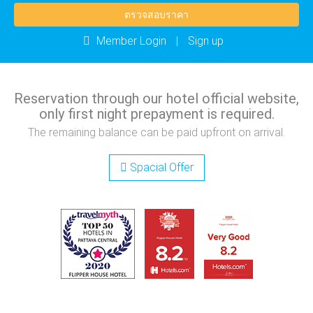
9
10
11
12
13
14
15
ตรวจสอบราคา
2
3
4
5
6
7
8
16
17
18
19
20
21
22
9
10
11
12
13
14
15
Member Login
|
Sign up
23
24
25
26
27
28
29
16
17
18
19
20
21
22
30
31
1
2
3
4
5
23
24
25
26
27
28
29
Reservation through our hotel official website,
วันนี้
ลบ
ปิด
30
31
1
2
3
4
5
only first night prepayment is required.
The remaining balance can be paid upfront on arrival.
วันนี้
ลบ
ปิด
Spacial Offer