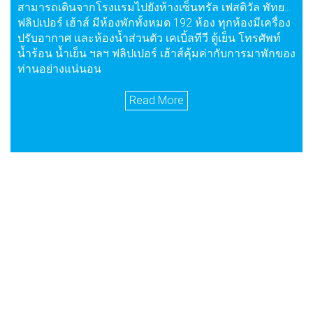
สามารถเดินจากโรงแรมไปยังห้างเซ็นทรัล เฟสติวัล พัทยา
ซึ่งเป็นห้างสรรพสินค้าขนาดใหญ่ที่สุดของเมืองภายใน
ฟลิปเปอร์ เฮ้าส์ มีห้องพักทั้งหมด 192 ห้อง ทุกห้องมีเครื่อง
ระยะเวลาเพียงแค่ไม่กี่นาที
ปรับอากาศ และห้องน้ำส่วนตัว เคเบิ้ลทีวี ตู้เย็น โทรศัพท์
น้ำร้อน น้ำเย็น ฯลฯ ฟลิปเปอร์ เฮ้าส์คุ้มค่ากับการมาพักของ
ท่านอย่างแน่นอน
Read More