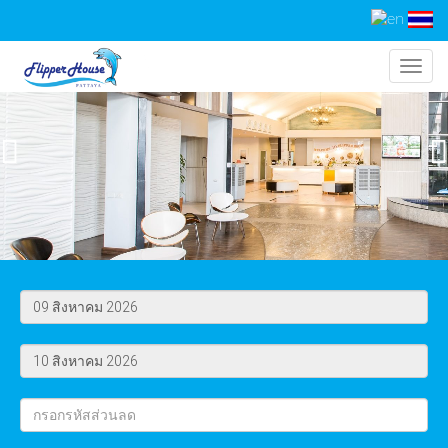
Togg
navig
Previous
Next
สิงหาคม
2026
อา.
จ.
อ.
พ.
พฤ.
ศ.
ส.
สิงหาคม
2026
26
27
28
29
30
31
1
อา.
จ.
อ.
พ.
พฤ.
ศ.
ส.
2
3
4
5
6
7
8
26
27
28
29
30
31
1