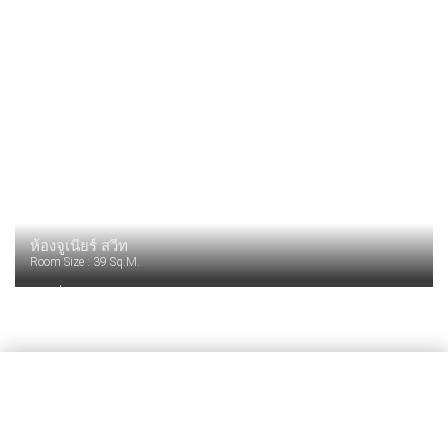
ไดร์เป่าผม
โต๊ะเขียนหนังสือ
ฝักบัวและอ่างอาบน้ำ
ผ้าเช็ดตัว
Read More
ห้องจูเนียร์ สวีท
Room Size :
39 Sq.m.
เครื่องชงชา กาแฟ
ระเบียง/ชานเรือน
ห้องอาบน้ำฝักบัวและอ่างอาบน้ำแยกกัน
ไดร์เป่าผม
โต๊ะเขียนหนังสือ
ผ้าเช็ดตัว
Read More