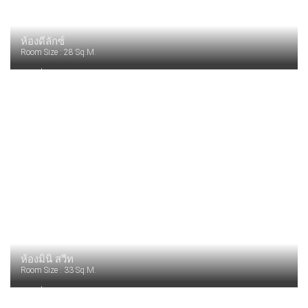
ห้องดีลักซ์
Room Size :
28 Sq.m.
เครื่องชงชา กาแฟ
ห้องอาบน้ำฝักบัวและอ่างอาบน้ำแยกกัน
ไดร์เป่าผม
พื้นที่นั่งเล่น
โต๊ะเขียนหนังสือ
Balcony/terraceng Room
Read More
ห้องมินิ สวีท
Room Size :
33 Sq.m.
เครื่องชงชา กาแฟ
ระเบียง/ชานเรือน